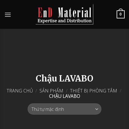
Skip
to
0
content
Chậu LAVABO
TRANG CHỦ
/
SẢN PHẨM
/
THIẾT BỊ PHÒNG TẮM
/
CHẬU LAVABO