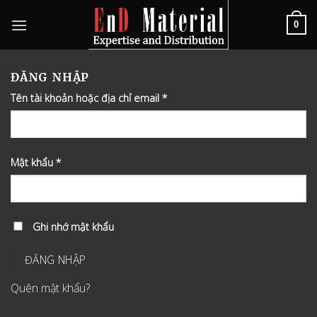
Skip
to
0
content
ĐĂNG NHẬP
Tên tài khoản hoặc địa chỉ email
*
Mật khẩu
*
Ghi nhớ mật khẩu
ĐĂNG NHẬP
Quên mật khẩu?