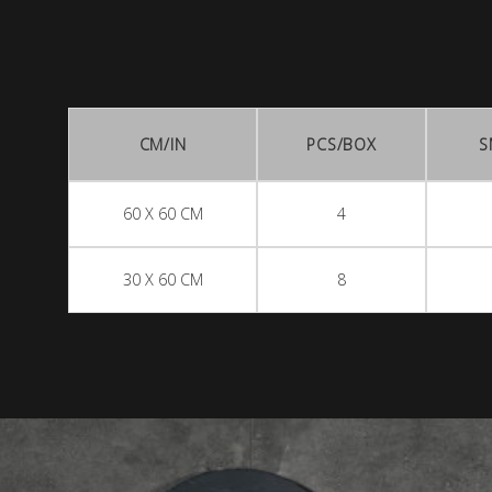
CM/IN
PCS/BOX
S
60 X 60 CM
4
30 X 60 CM
8