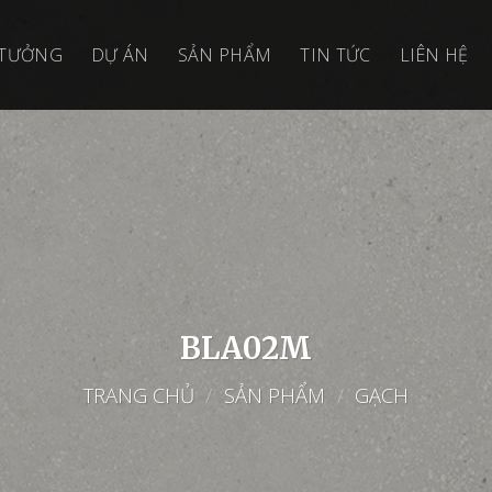
 TƯỞNG
DỰ ÁN
SẢN PHẨM
TIN TỨC
LIÊN HỆ
BLA02M
TRANG CHỦ
/
SẢN PHẨM
/
GẠCH