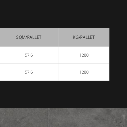
SQM/PALLET
KG/PALLET
57.6
1280
57.6
1280