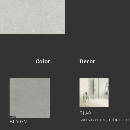
Color
Decor
BLA01
SÀN 60 x 60 CM - TƯỜNG 30 
BLA03M