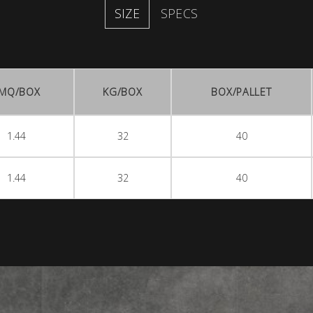
SIZE
SPECS
MQ/BOX
KG/BOX
BOX/PALLET
1.44
32
40
1.44
32
40