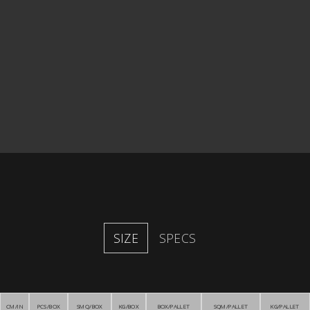
SIZE
SPECS
CM/IN
PCS/BOX
SMQ/BOX
KG/BOX
BOX/PALLET
SQM/PALLET
KG/PALLET