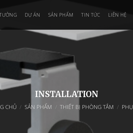
 TƯỞNG
DỰ ÁN
SẢN PHẨM
TIN TỨC
LIÊN HỆ
INSTALLATION
G CHỦ
/
SẢN PHẨM
/
THIẾT BỊ PHÒNG TẮM
/
PHỤ