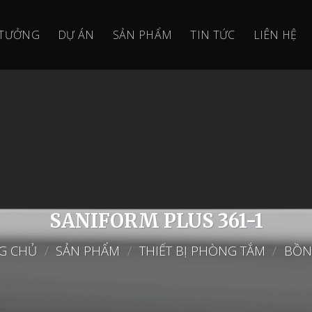
 TƯỞNG
DỰ ÁN
SẢN PHẨM
TIN TỨC
LIÊN HỆ
SANIFORM PLUS 361-1
G CHỦ
/
SẢN PHẨM
/
THIẾT BỊ PHÒNG TẮM
/
BỒN