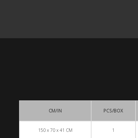
CM/IN
PCS/BOX
150 x 70 x 41 CM
1